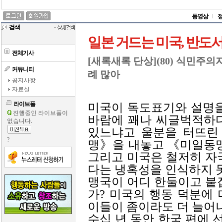
동영상
검색
일본 거드는 미국, 반도
전체기사
[새록새록 단상](80) 식민주
커뮤니티
례 많아
공지사항
자료실
라이브폴
미국이 독도표기와 설명을
진행중인 라이브폴이
바람에 꽤나 씨글벅적하다
없습니다.
있느냐고 울분을 터뜨린
?
맹》을 내놓고 《미일동맹
그리고 미국은 철저히 자
다는 냉혹성을 인식하지 못
맹국이 어디 한둘이고 붙
가? 미국의 행동 덕분에
이들이 좀이라도 더 늘어나
수십 년 동안 한국 편에 