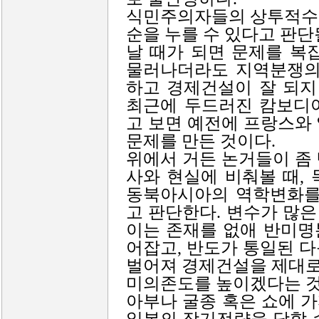
식민주의자들의 상투적수
순을 누를 수 있다고 판단
날 때가 되면 문제를 복
물러나더라도 지역분쟁의
하고 경제건설이 잘 되지
최근에 두드러진 캄보디
고 보면 예전에 프랑스와
문제를 만든 것이다.
위에서 거든 논거들이 좀
사와 현실에 비춰볼 때,
동북아시아의 역학변화를
고 판단한다. 변수가 많은
이는 존재를 없애 반미명분
어잡고, 반도가 통일된 
벌어져 경제건설을 제대로 
미의존도를 높이겠다는 것
아부나 굴종 혹은 쇼에 