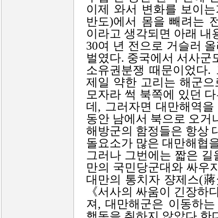
이제 와서 변화를 보이는
반도)에서 몸을 빼려는 
이라고 생각되면 아래 내
30여 년 전으로 거슬러 
벌였다. 중국에서 서사군
소유권분쟁 때문이었다.
제일 약한 고리는 해군으
모자라 썩 북쪽에 있던 
데, 그러자면 대만해역을 
동안 남에서 북으로 오거나
해방군의 함정들은 항상 대
돌요소가 많은 대만해협을
그러나 그번에는 짧은 길
만의 국민당군대와 싸우지
대만의 통치자 쟝제스(蔣
《서사의 싸움이 긴장하다
져, 대만해군은 이동하는
행동을 취하지 않았다 한다