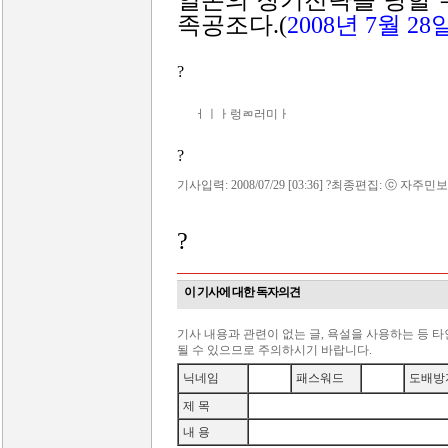
일본의 장기전략을 당할 수
족공조다.(
2008년 7월 28
?
ㅓㅣㅏ렁ㄻ러미ㅏ
?
기사입력: 2008/07/29 [03:36] ?최종편집: ⓒ 자주민보
?
이 기사에 대한 독자의견
기사 내용과 관련이 없는 글, 욕설을 사용하는 등 
될 수 있으므로 주의하시기 바랍니다.
닉네임
패스워드
도배방
제 목
내 용