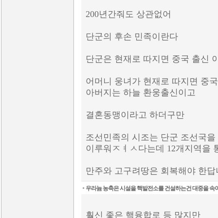
200년간줘도 상관없어
단군의 후손 민족이란다
단군은 현재로 따지면 중국 출신 
어머니 웅녀가 현재로 따지면 중
아버지는 하늘 환웅출신이고
결혼동맹이라고 하더구만
조선민족의 시조는 단군 조선국을
이루워ㅤㅈㅕㅅ다는데 12개지역을 
만주와 고구려땅은 회복해야 한
우라늄 농축은 시설을 핵발전소를 건설하는건 대중을 속
훨신 좋은 핵융합로 등 많지만