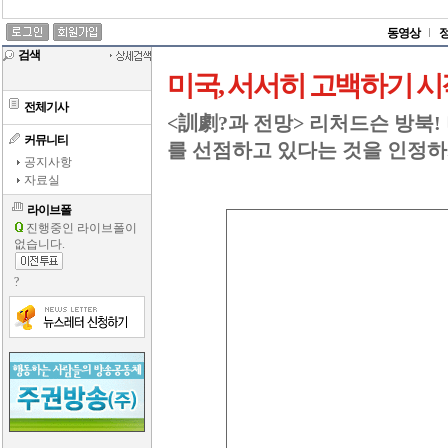
동영상
검색
미국, 서서히 고백하기 시
전체기사
<訓劇?과 전망> 리처드슨 방북!
커뮤니티
를 선점하고 있다는 것을 인정하
공지사항
자료실
라이브폴
진행중인 라이브폴이
없습니다.
?