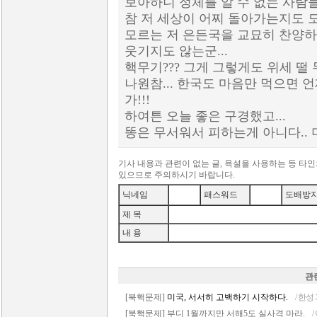
보아하니 정체를 알 수 없는 사람들도
참 저 세상이 어찌 돌아가는지도 모
모르는 저 은든국을 교묘히 찬양하
웃기지도 않는군...
핵무기??? 그게 그렇게도 위세 떨 
나원참... 한국도 마음만 먹으면 
가!!!
하여튼 오늘 좋은 구경했고...
똥은 무서워서 피하는게 아니다.. 
기사 내용과 관련이 없는 글, 욕설을 사용하는 등 타
있으므로 주의하시기 바랍니다.
닉네임
패스워드
도배방
제 목
내 용
관
[북핵문제]
미국, 서서히 고백하기 시작하다.
/ 한성
[북핵문제] 부디 1월까지만 서해5도 실사격 마라.