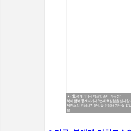
▲??北 풍계리에서 핵실험 준비 가능성"
북이 함북 풍계리에서 3번째 핵심험을 실시할
제인스의 위성사진 분석을 인용해 지난달 17일 
보