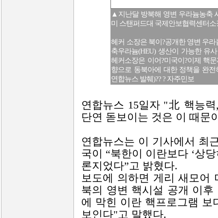
▲지난달 방북해 영변 우라늄농축 
미 스탠퍼드대 국제안보협력센터소
헤커 소장은 북이?공개한 영변 우
축우라늄(HEU) 생산이 가능한 유
헤커소장은 이어?미국이?이제 핵문
향으로 동북아에 대한 정책을 완전
연합뉴스 발췌)?? ? 자주민보
연합뉴스 15일자 "北 핵능력,
단연 돋보이는 것은 이 때문이
연합뉴스는 이 기사에서 최근
국이 “북한이 이란보다 ‘상당
론지었다”고 밝혔다.
보도에 의하면 게리 새모어 
북의 영변 핵시설 공개 이후
에 막힌 이란 핵프로그램 보
보인다"고 말했다.