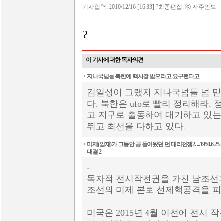
기사입력: 2010/12/16 [16:33] ?최종편집: ⓒ 자주민보
?
이 기사에 대한 독자의견
지나국넘들 북한에 핵사찰 받으라고 요구했다고
김일성이 그랬지 지나국넘들 넘 믿
다. 북한은 ufo로 빨리 정리해라.
고 지구로 출동하여 대기하고 있는
뛰고 최선을 다하고 있다.
미제(알재)가 그동안 공 들여왔던 던 대리전쟁2. ...1950.6
대결 2
-
독자적 전시작전권을 가진 남조선
조선의 미제 본토 선제핵공격을 피
미국은 2015년 4월 이전에 전시