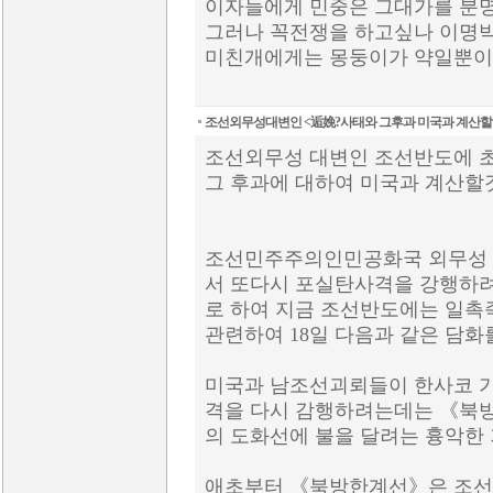
이자들에게 민중은 그대가를 분명
그러나 꼭전쟁을 하고싶나 이명박
미친개에게는 몽둥이가 약일뿐이
조선외무성대변인 <逅娩?사태와 그후과 미국과 계산할
조선외무성 대변인 조선반도에 
그 후과에 대하여 미국과 계산할
조선민주주의인민공화국 외무성 
서 또다시 포실탄사격을 강행하
로 하여 지금 조선반도에는 일
관련하여 18일 다음과 같은 담화
미국과 남조선괴뢰들이 한사코 
격을 다시 감행하려는데는 《북
의 도화선에 불을 달려는 흉악한
애초부터 《북방한계선》은 조선