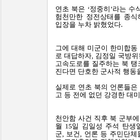
연초 북은 ‘정중히’라는 수
험천만한 정전상태를 종식
입장을 누차 밝혔었다.
그에 대해 미군이 한미합동
로 대답하자, 김정일 국방위원
고속도로를 질주하는 북 탱
진다면 단호한 군사적 행동을
실제로 연초 북의 언론들은
고 등 전에 없던 강경한 대
천안함 사건 직후 북 군부에
월 15일 김일성 주석 탄
군, 보건, 언론 등 주민단