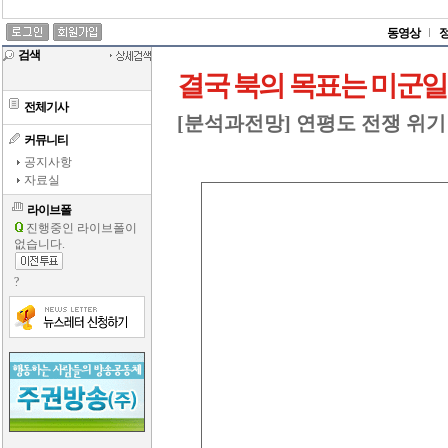
동영상
검색
결국 북의 목표는 미군일
전체기사
[분석과전망] 연평도 전쟁 위
커뮤니티
공지사항
자료실
라이브폴
진행중인 라이브폴이
없습니다.
?