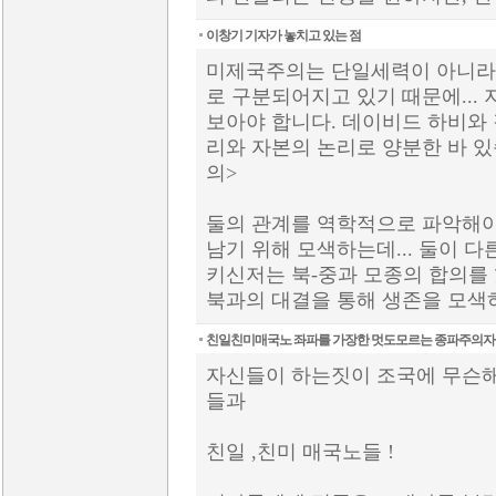
이창기 기자가 놓치고 있는 점
미제국주의는 단일세력이 아니라
로 구분되어지고 있기 때문에...
보아야 합니다. 데이비드 하비와
리와 자본의 논리로 양분한 바 있
의>
둘의 관계를 역학적으로 파악해야
남기 위해 모색하는데... 둘이 
키신저는 북-중과 모종의 합의를 
북과의 대결을 통해 생존을 모색하
친일친미매국노 좌파를 가장한 멋도모르는 종파주의
자신들이 하는짓이 조국에 무슨
들과
친일 ,친미 매국노들 !