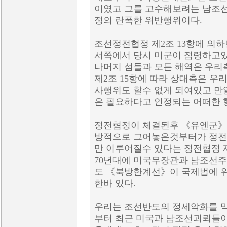
이였고 그를 고수해보려는 남조
정의 란폭한 위반행위이다.
조선정전협정 제2조 13항에 의
서쪽에서 당시 미군이 점령하고있
나머지 섬들과 모든 해역은 우리
제2조 15항에 따라 상대측은 우
사행위도 할수 없게 되여있고 만
은 필요하다고 인정되는 어떠한 
정전협정이 체결된후 《유엔군》
방적으로 그어놓은것부터가 정전
만 이루어질수 있다는 정전협정 제
70년대에 미국무장관과 남조선주
도 《북방한계선》이 국제법에 
한바 있다.
우리는 조선반도의 정세악화를 
부터 최근 미국과 남조선괴뢰들