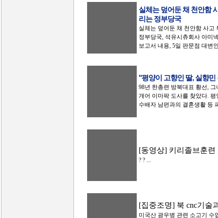
실체는 덮어둔 채 천안함 
리는 정부당국
실체는 덮어둔 채 천안함 사고
정부당국, 석유시츄회사 아미넥스
보고서 내용, 5일 판문점 대변인 담
"평양이 고향인 딸, 실향민
98년 한총련 방북대표 황선, 
개어 이마팍 도사를 찾았다. 평
수배자 남편과의 결혼생활 등 파
[동영상] 키리졸브훈련
? ? ...
[집중조명] 북 cnc기
미국산 광우병 관련 소고기 수입