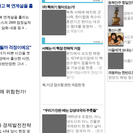
동북만주 항일전
사고 북 연계설을 흘
3차 핵위기 찾아오는가!
북측 서해에 배치된 군
강반석
사력, 한미합동 독수리
 북 연계설을 흘리는
점골
훈련기간 한미는 대규
의 2009 잠정실적
모 함대를 동원하 ...
/ 한
화 내용 등 4 ...
황선시론
성 객원기자
[시] 
기들’
 될까 걱정이예요"
서해는 미 핵잠 전략적 거점
아들에게 보내는
그녀가 바쁜 시간을 쪼
본지에서 보도한 백령
도 제3부표지점에 미 핵
양에서 출산한 사연,
아름다
잠수함이 침몰되어 있
란만장한 그녀 ...
을 가능성을 한층 ...
/ 공
동분석팀(서현우, 한성, 이
격동하는 한반도
창기)
한반도 해빙 청
북, 미군 잠수함 완전 격침한 듯
 왜 위험한가!
“우리가 만든 배는 강성대국의 주춧돌”
1980년대 초중반, 어느
대도시의 어느 건물로
술과 경제발전전략
국제편지 한 통이 날아
왔다. 영국의 어 ...
/ 중국
 사태 당시 현장 생