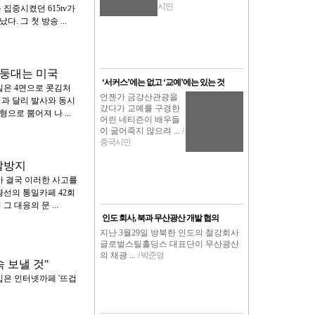
시민
집중시켰던 615tv가
 그 첫 방송 ...
허둥대는 미국
‘서커스’에는 없고 ‘교예’에는 있는 것
일은 4면으로 콧김처
언젠가 금강산관광을
과 달리 발사와 동시
갔다가 교예를 구경한
으로 뿜어져 나 ...
어린 네티즌이 배우들
이 굶어죽지 않으려 ...
/
중국시민
발방지
가 결국 이러한 사고를
황선의 통일카페 42회
 대응의 문 ...
인도 회사, 북과 무산광산 개발 협의
지난 3월29일 방북한 인도의 철강회사
글로벌스틸홀딩스 대표단이 무산광산
의 채광 ...
/ 박준영
속 보낼 것"
입은 인터넷까페 '뜨겁