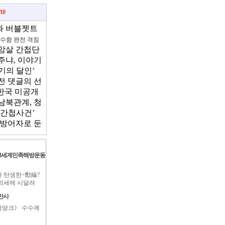
10
과 버블젯트
은?
잠수함 완전 격침
암살 간첩단
 살펴본다
주냐, 이야기
기의 달인’
 행복할까?
전 댓글의 선
'한국 미공개
 갖고 있다"
남북관계, 청
 동결해야
‘간첩사건’
 방어자로 둔
제3세계민족해방운동
 탄생한<勳綸?
도 외세에 시달려
만사
적땅크》 수수께