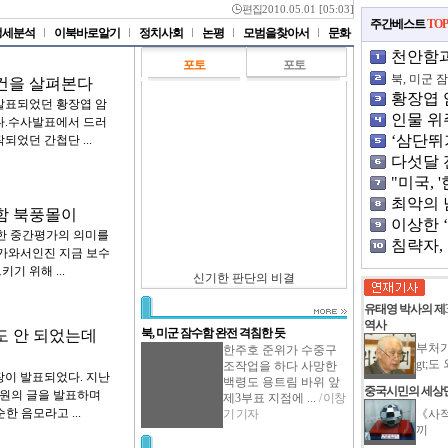
편집
2010.05.01 [05:03]
주간베스트
TOP
정세분석
이북바로알기
정치사회
논평
모범을찾아서
문화
천안함
포토
포토
그 진실
북, 미군 
건을 살펴본다
한 듯
황장엽 
 발표되었던 황장엽 암
사건을
인물 위
다.수사발표에서 드러
위주냐?
‘삼단뛰
되었던 간첩단 ...
황장엽은
다섯달 
견지명
"미국, 
자료' 다
최악의 
함 북풍몰이
와대를
이상한 
한 중간평가의 의미를
침략자,
다가와서인진 지금 보수
갑하다
기 위해 ...
신기한 판단의 비결
유태영 박사의 
역사
북, 미군 잠수함 완전 격침한 듯
도 안 되었는데
부처가
한주호 준위가 수중구
gt;
조작업을 하다 사망한
장이 발표되었다. 지난
백령도 용트림 바위 앞
중국시민의 세상
원의 글을 발표하며
제3부표 지점에 ...
/ 이창
한 음모라고 ...
기 기자
《사
끼