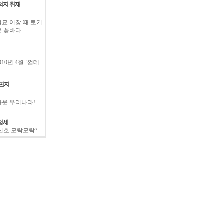
적지 취재
묘 이장 때 토기
은 꽃바다
2010년 4월 ‘껍데
 편지
운 우리나라!
정세
신호 모락모락?