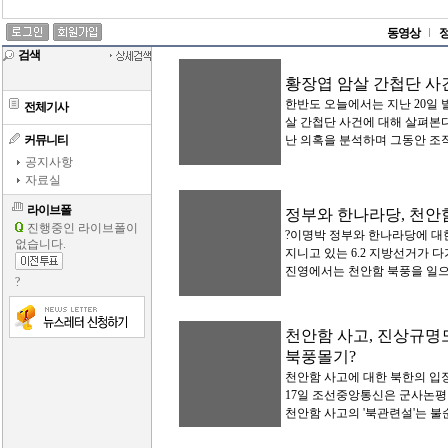
동영상
검색
황장엽 암살 간첩단 사
한반도 오늘에서는 지난 20일
전체기사
살 간첩단 사건에 대해 살펴본
커뮤니티
난 의혹을 분석하며 그동안 조작
공지사항
자료실
라이브폴
정부와 한나라당, 천안
진행중인 라이브폴이
?이명박 정부와 한나라당에 대
없습니다.
지니고 있는 6.2 지방선거가 
진영에서는 천안함 북풍을 일으키
?
천안함 사고, 진상규명
북풍몰기?
천안함 사고에 대한 북한의 입
17일 조선중앙통신은 군사논평
천안함 사고의 '북관련설'는 불순