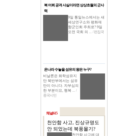
북 어뢰 공격 사실이라면 상상초월의 군사
력
9일 통일뉴스에서는 새
세상연구소와 평화재
향군인회 주최로? 9일
오전 국회 의 ...
/ 편집국
온나라 수놓을 섬유의 왕은 누구?
비날론은 화학섬유지
만 북반부에서는 섬유
만이 아니다. 자부심의
한 부분이요, 행복 ...
/
중국시민
채널615
천안함 사고, 진상규명도
안 되었는데 북풍몰기?
천안함 사고에 대