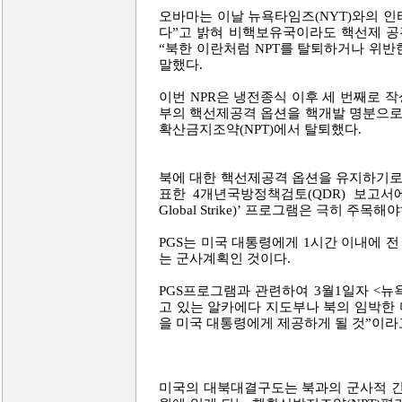
오바마는 이날 뉴욕타임즈(NYT)와의 
다”고 밝혀 비핵보유국이라도 핵선제 공
“북한 이란처럼 NPT를 탈퇴하거나 위반한 
말했다.
이번 NPR은 냉전종식 이후 세 번째로 작
부의 핵선제공격 옵션을 핵개발 명분으로 삼
확산금지조약(NPT)에서 탈퇴했다.
북에 대한 핵선제공격 옵션을 유지하기로 
표한 4개년국방정책검토(QDR) 보고서에 
Global Strike)’ 프로그램은 극히 주목
PGS는 미국 대통령에게 1시간 이내에 
는 군사계획인 것이다.
PGS프로그램과 관련하여 3월1일자 <뉴
고 있는 알카에다 지도부나 북의 임박한 
을 미국 대통령에게 제공하게 될 것”이라
미국의 대북대결구도는 북과의 군사적 긴