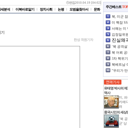
편집
2010.04.19 [04:02]
주간베스트
TOP
정세분석
이북바로알기
정치사회
논평
모범을찾아서
문화
북, 미군 
한 듯
미 핵잠 SS
으로 이동 
서해는 미 
위기
점
김정일위원
엄중한 경
한성 객원기자
진실왜곡
북 잠항
‘북 공격설
군’상 심
북 어뢰 
상상초월의
3차 핵위
북베트남 
나
“우리가 
국의 주춧
유태영 박사의 
역사
미, 
카에다
려
중국시민의 세상
‘북 
군’상