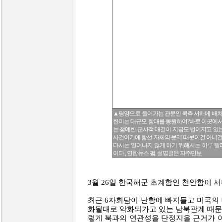
▲평양으로 들어가는 관문인 북측 서해에 배
한미는 대규모 함대를 동원하여?바로 이곳에서
는 첨예한 군사적 대결이 지금도 벌어지고 있는
사건이기에 함선 자체의 문제 때문이건 아니건 
다시는 일어나지 않게 하기 위해서는 하루 빨
이다., 연합뉴스 펌, 설명글은 자주민보
3월 26일 한국해군 초계함인 천안함이 
최근 6자회담이 난항에 빠져들고 미국의 
화될대로 악화되가고 있는 남북관계 때문
렇게 북과의 연관성을 단정지을 근거가 