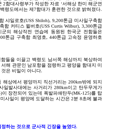
군 2함대사령부가 작성한 자료 ‘서해상 한미 해군연
지 백령도에서는 제7함대가 훈련한 것으로 밝혀졌다.
샤일로호(USS Shiloh), 9,200톤급 미사일구축함
함 커티스 윌버호(USS Curtis Wilbur), 3,300톤급
리고 미군의 해상작전 연습에 동원된 한국군 전함들은
,400톤급 구축함 최영호, 440톤급 고속정 윤영하호
전함들을 이끌고 백령도 남서쪽 해상까지 북상하여
 서해 관문인 남포항을 점령하고 평양을 함대지 미
 것은 비밀이 아니다.
 해상에서 평양까지 직선거리는 200km밖에 되지
미사일발사대에는 사거리가 280km이고 탄두무게가
65)이 장전되어 있는데 폭발파쇄탄두(MK-125)를 탑
 미사일이 평양에 도달하는 시간은 2분 8초에 불과
설정하는 것으로 군사적 긴장을 높였다.