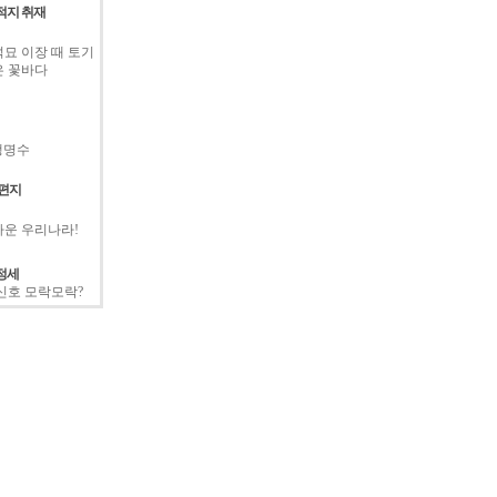
적지 취재
묘 이장 때 토기
은 꽃바다
 생명수
 편지
운 우리나라!
정세
신호 모락모락?