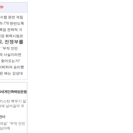
10
잠수함 완전 격침
N-770 한반도쪽
중
핵잠 전략적 거
장 화력시범은
고
, 전쟁부를
 타격론
’ ‘무적 인민
어줘
공격 사실이라면
 군사력
기 찾아오는가!
어찌하여 승리했
만든 배는 강성대
돌”
제3세계민족해방운동
파키스탄 핵무기 알
에 넘어갈까 우
만사
공격설’ ‘무적 인민
 심어줘