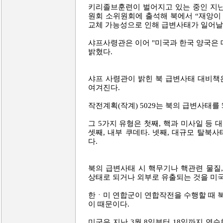
키리졸브훈련이 벌어지고 있는 중인 지난
원회 소위원회에 출석해 북에서 “재앙이
교체 가능성으로 인해 급변사태가 일어날 
샤프사령관은 이어 "미국과 한국 양국은 
밝혔다.
샤프 사령관이 밝힌 북 급변사태 대비책은 
여겨진다.
작전계획(작계) 5029는 북의 급변사태를
그 5가지 유형은 첫째, 핵과 미사일 등 
셋째, 내부 쿠데타. 넷째, 대규모 탈북
다.
북의 급변사태 시 핵무기나 핵관련 물질,
상태로 되거나 외부로 유출되는 것을 미국
한ㆍ미 연합군이 연합작전을 수행할 때 
이 때문이다.
미군은 지난 3월 8일부터 18일까지 연