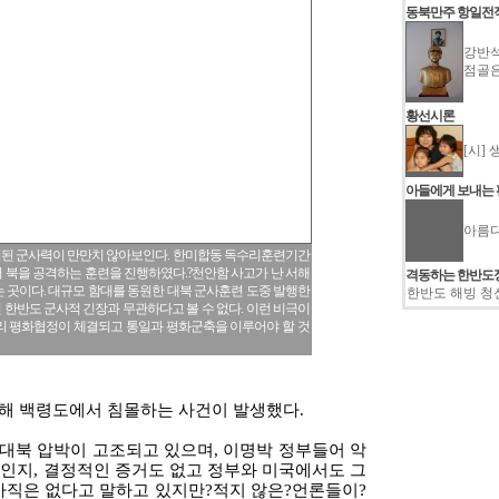
동북만주 항일전
강반석
점골
황선시론
[시]
아들에게 보내는
아름다
치된 군사력이 만만치 않아보인다. 한미합동 독수리훈련기간
 북을 공격하는 훈련을 진행하였다.?천안함 사고가 난 서해
격동하는 한반도
 곳이다. 대규모 함대를 동원한 대북 군사훈련 도중 발행한
한반도 해빙 청
한반도 군사적 긴장과 무관하다고 볼 수 없다. 이런 비극이
리 평화협정이 체결되고 통일과 평화군축을 이루어야 할 것
서해 백령도에서 침몰하는 사건이 발생했다.
대북 압박이 고조되고 있으며, 이명박 정부들어 악
인지, 결정적인 증거도 없고 정부와 미국에서도 그
아직은 없다고 말하고 있지만?적지 않은?언론들이?