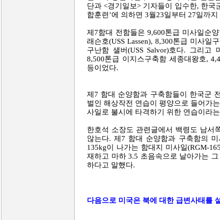
단과 <경기일보> 기자들이 입수한, 한국
합훈련’에 의하면 3월23일부터 27일까
제7함대 전함들은 9,600톤급 미사일순양함 
래슨호(USS Lassen), 8,300톤급 미사일구축
구난함 샐버(USS Salvor)호다. 그
8,500톤급 이지스구축함 세종대왕호, 4
등이었다.
제7 함대 순양함과 구축함들이 한국군 
벌인 해상작전 연습이 평양으로 들어가는
사일로 불시에 타격하기 위한 연습이라는
한호석 소장도 관련글에서 백령도 남서쪽
않는다. 제7 함대 순양함과 구축함의 
135kg이 나가는 함대지 미사일(RGM-1
재하고 마하 3.5 초음속으로 날아가는 그
하다고 말했다.
다음으로 미국은 북에 대한 급변사태를 