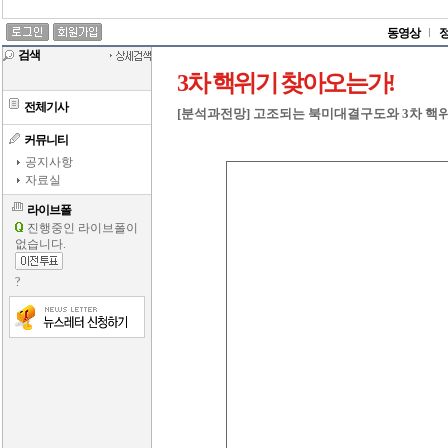
동영상
검색
3차 핵위기 찾아오는가!
전체기사
[분석과전망] 고조되는 북미대결구도와 3차 핵
커뮤니티
공지사항
자료실
라이브폴
진행중인 라이브폴이
없습니다.
?