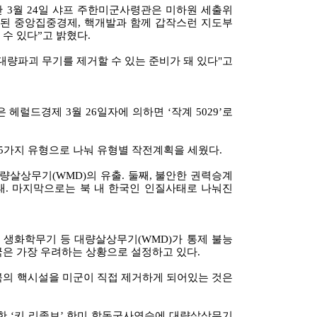
 3월 24일 샤프 주한미군사령관은 미하원 세출위
 된 중앙집중경제, 핵개발과 함께 갑작스런 지도부
수 있다”고 밝혔다.
대량파괴 무기를 제거할 수 있는 준비가 돼 있다"고
헤럴드경제 3월 26일자에 의하면 ‘작계 5029’로
 5가지 유형으로 나눠 유형별 작전계획을 세웠다.
대량살상무기(WMD)의 유출. 둘째, 불안한 권력승계
사태. 마지막으로는 북 내 한국인 인질사태로 나눠진
 생화학무기 등 대량살상무기(WMD)가 통제 불능
은 가장 우려하는 상황으로 설정하고 있다.
북의 핵시설을 미군이 직접 제거하게 되어있는 것은
습한 ‘키 리졸브’ 한미 합동군사연습에 대량살상무기