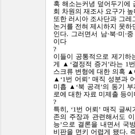
혹 해소는커녕 덮어두기에 
회 차원의 재조사 요구가 높
또한 러시아 조사단과 그레
논거를 전혀 제시하지 못하
인다. 그러면서 남·북·미·
이다
?
이들이 공통적으로 제기하는
게 ▲‘결정적 증거’라는 1
스크류 변형에 대한 의혹 
▲‘1번 어뢰’ 매직 성분과
미흡 ▲‘북 공격’의 동기 
로에 대한 자료 미제출 등이
?
특히, ‘1번 어뢰’ 매직 글
존의 주장과 관련해서도 이
능’으로 결론을 내면서 국
비판을 면키 어렵게 됐다. 즉