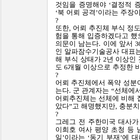
것임을 증명해야 ‘결정적 
‘북 어뢰 공격’이라는 주장이
?
또한, 어뢰 추진체 부식 
험을 통해 입증하겠다고 했
의문이 남는다. 이에 앞서 
인 알파잠수기술공사 대표는
해 부식 상태가 2년 이상인
도 6개월 이상으로 추정한 바
?
어뢰 추진체에서 폭약 성분
는다. 군 관계자는 “선체에
어뢰추진체는 선체에 비해 
았다”고 해명했지만, 충분치
?
그레그 전 주한미국 대사가
이희호 여사 평양 초청 등
일’이라는 ‘동기 부재’에