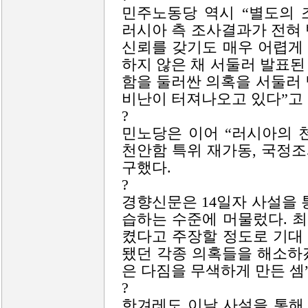
민주노동당 역시 “별도의 
러시아 측 조사결과가 전혀
신뢰를 갖기도 매우 어렵게
하지 않은 채 서둘러 발표
함을 둘러싼 의혹을 서둘러
비난이 터져나오고 있다”고
?
민노당은 이어 “러시아의 
천안함 특위 재가동, 국정조
구했다.
?
경향신문은 14일자 사설을 통
습하는 수준에 머물렀다. 
켰다고 주장할 정도로 기대
됐던 각종 의혹들을 해소하
은 다짐을 무색하게 만든 셈
?
한겨레도 이날 사설을 통해