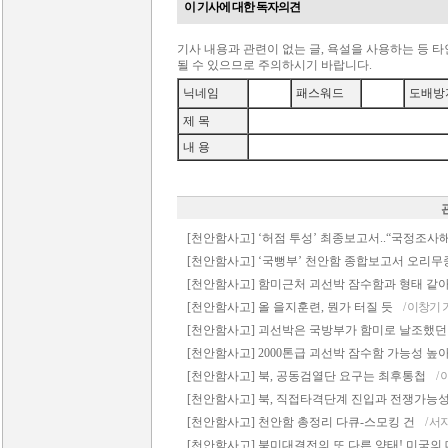
이 기사에 대한 독자의견
기사 내용과 관련이 없는 글, 욕설을 사용하는 등 
될 수 있으므로 주의하시기 바랍니다.
닉네임
패스워드
도배방
제 목
내 용
[천안함사고] ‘허점 투성’ 최종보고서..“국정조사
[천안함사고] ‘국뻥부’ 천안함 종합보고서 오리무
[천안함사고] 함미근처 괴선박 잠수함과 형태 같
[천안함사고] 올 을지훈련, 뭔가 터질 듯
/ 이창기
[천안함사고] 괴선박은 국방부가 함미로 날조했던
[천안함사고] 2000톤급 괴선박 잠수함 가능성 높
[천안함사고] 북, 공동검열단 요구는 최후통첩
/
[천안함사고] 북, 직접타격단계 진입과 전쟁가능
[천안함사고] 천안함 총정리 다큐-스모킹 건
/ 서
[천안함사고] 북미대결전의 또 다른 양태! 미국의 