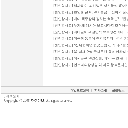
[천안함사고] 알파잠수, 괴선박은 상선확실, 60여
[천안함사고] 천안함 근처, 2000톤급 괴선박의 진
[천안함사고] 대미 핵무장력 강화는 핵확산?
/ 한
[천안함사고] 누가 왜 러시아 보고서마저 조작하
[천안함사고] 대타결이냐 전면적 보복성전이냐!
[천안함사고] 미국의 동북아 연착륙전략
/ 한성 
[천안함사고] 북, 위협하면 항공모함 전격 타격할 
[천안함사고] 북, 이제 한미군사훈련 용납 안하려
[천안함사고] 어뢰금속 50일실험, 거의 녹 안 슬어
[천안함사고] 안보리의장성명 왜 미국 항복문서인
개인보호정책
ㅣ
회사소개
ㅣ
관련링크
, 대표전화:
Copyright ⓒ 2008
자주민보
. All rights reserved.