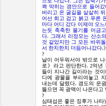
으로 나갔다. 그는 압축기가
콱 막히는 갱안으로 들어갔
버리고 온 굴길을 샅샅히 뒤
어선 희고 검고 붉고 푸른 
마다 어디 갔다 이제야 오
는듯 축축한 물기를 머금
다. 그래서 리정모는 산소
것 같았지만 그 모든 바위
서 한치한치 더듬어나갔다.
?
날이 어두워서야 밖으로 나
로》라고 판단한다. 2억년
들이 지나간 길이라는 것이
디에 광물을 부리여놓고 
내는데 달렸다. 갱도의 운
뚫으면 꼭 광맥이 나온다고 
?
심태섭은 좋은 징후가 나타