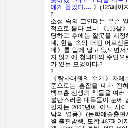
에게 물었다.…
》(125페이지
?
소설 속의 고인태는 무슨 
적으로 불다 보니 《103
당하고 후에는 잘못을 시정
데, 현실 속의 어떤 어르신
데》를 입에 달고 있으면서
지 않기에 청와대의 주인으
가 있는 모양이다.?
?
《탐사대원의 수기》자체는
준으로는 흠잡을 데가 전혀
백보흠 선생의 책들을 여러 
불만스러운 대목들이 눈에 
필자는 2005년에 어느 사
남의 열풍》(문학예술출판사 
월 출판발행, 도합 467페이