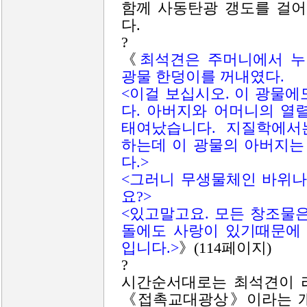
함께 사동탄광 갱도를 걸
다.
?
《
최석견은 주머니에서 누
광물 한덩이를 꺼내였다.
<이걸 보십시오. 이 광물
다. 아버지와 어머니의 열
태여났습니다. 지질학에서
하는데 이 광물의 아버지는
다.>
<그러니 무생물체인 바위나
요?>
<있고말고요. 모든 창조물
돌에도 사랑이 있기때문에
입니다
.>
》(114페이지)
?
시간순서대로는 최석견이 
《접촉교대광상》이라는 개