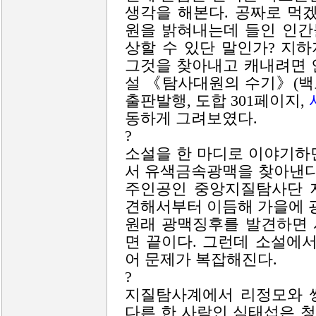
생각을 해본다. 공짜로 먹겠
원을 밝혀내는데 들인 인간
상할 수 있단 말인가? 지
그것을 찾아내고 캐내려면 
설 《탐사대원의 수기》(백보
출판발행, 도합 301페이지,
동하게 그려보였다.
?
소설을 한 마디로 이야기하면
서 유색금속광맥을 찾아낸다
주인공인 중앙지질탐사단 
견해서부터 이듬해 가을에 
원래 광맥징후를 발견하면 
면 끝이다. 그런데 소설에
어 문제가 복잡해진다.
?
지질탐사계에서 리정모와 
다른 한 사람인 심태섭은 