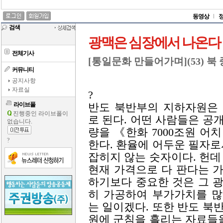
동영상
검색
광맥은 심장에서 나온다
전체기사
[통일문화 만들어가며](53) 
커뮤니티
공지사항
자료실
?
라이브폴
반도 북반부의 지하자원은
진행중인 라이브폴이
로 된다. 어떤 사람들은 공
없습니다.
량을 《한화 7000조원 어
?
한다. 환율에 어두운 필자로
잡히지 않는 숫자이다. 헌데
현재 가격으로 다 판다는 
하기보다 중요한 것은 그 
히 가공하여 부가가치를 
는 일이겠다. 또한 반도 북
원에 군침을 흘리는 자료들을