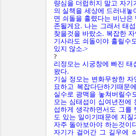
량심을 더럽히지 말고 자기
의 실책을 세상에 드러내놓
면 쇠돌을 흘렸다는 비난은
존될게요. 나는 그래서 태
찾을것을 바랐소. 복잡한 
기사라도 쇠돌이야 흘릴수도
있지 않소.>
?
리정모는 시궁창에 빠진 태
왔다.
기실 정모는 변화무쌍한 자
묘하고 복잡다단하기때문에
실수로 광맥을 놓쳐버릴수도
모는 심태섭이 십여년전에 
섭하게 생각하면서도 그를 
도 있는 일이기때문에 지질
자주 돌아보아야 하는것이다
자기가 걸어간 그 길우에 