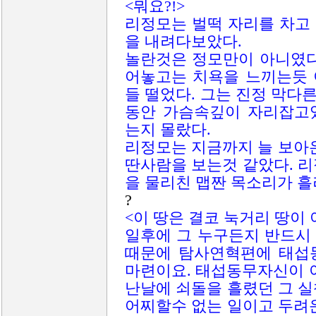
<뭐요?!>
리정모는 벌떡 자리를 차고
을 내려다보았다.
놀란것은 정모만이 아니였다
어놓고는 치욕을 느끼는듯 
들 떨었다. 그는 진정 막
동안 가슴속깊이 자리잡고
는지 몰랐다.
리정모는 지금까지 늘 보아
딴사람을 보는것 같았다. 
을 물리친 맵짠 목소리가 흘
?
<이 땅은 결코 눅거리 땅이
일후에 그 누구든지 반드시
때문에 탐사연혁편에 태섭
마련이요. 태섭동무자신이 
난날에 쇠돌을 흘렸던 그 
어찌할수 없는 일이고 두려