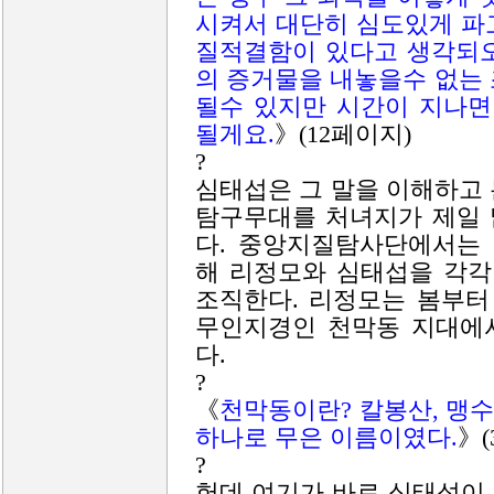
시켜서 대단히 심도있게 파
질적결함이 있다고 생각되오
의 증거물을 내놓을수 없는
될수 있지만 시간이 지나면
될게요.
》(12페이지)
?
심태섭은 그 말을 이해하고
탐구무대를 처녀지가 제일 
다. 중앙지질탐사단에서는
해 리정모와 심태섭을 각각
조직한다. 리정모는 봄부터
무인지경인 천막동 지대에
다.
?
《
천막동이란? 칼봉산, 맹수
하나로 무은 이름이였다.
》(
?
헌데 여기가 바로 심태섭이