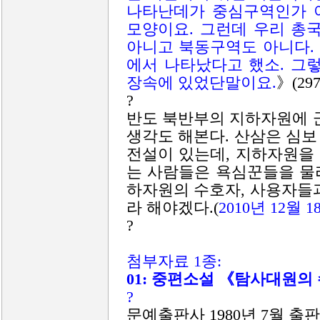
나타난데가 중심구역인가 
모양이요. 그런데 우리 총
아니고 북동구역도 아니다.
에서 나타났다고 했소. 그
장속에 있었단말이요.
》(29
?
반도 북반부의 지하자원에 
생각도 해본다. 산삼은 심
전설이 있는데, 지하자원을
는 사람들은 욕심꾼들을 물리
하자원의 수호자, 사용자들
라 해야겠다.(
2010년 12월 1
?
첨부자료 1종:
01: 중편소설 《탐사대원의
?
문예출판사 1980년 7월 출판