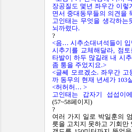
장공질도 몇년 좌우간 이렇
면서 중대동무들의 의견을 
고인태는 무엇을 생각하는듯
뇌까렸다.
?
<음… 시추소대녀석들이 입
시추기를 교체해달라, 점토
타발이 하두 많길래 내 시
좀 퉁을 주었지요.>
<글쎄 모르겠소. 좌우간 
까 동무의 현재 년세가 103
<허허허… >
고인태는 갑자기 섭섭이에
(57~58페이지)
?
여러 가지 일로 박일훈의 
릇을 고치지 못하고 기회만 
갱도를 150미터까지 뚫었