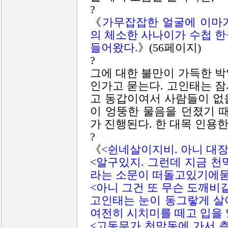
?
《
가무잡잡한 얼굴에 이마가
의 체소한 사나이가 수첩 
들어왔다.
》(56페이지)
?
그에 대한 불만이 가득한 
인가고 묻는다. 고인태는 
고 동갑이여서 사람들이 없
이 엉뚱한 물음을 던졌기 
가 진행된다. 한 대목 인용한
?
《
<쉰네살이지비. 아니 대장
<알구있지. 그런데 지금 천
라는 소문이 떠돌고있기에묻
<아니 그건 또 무슨 도깨비
고인태는 눈이 동그랗게 살
여전히 시치미를 떼고 입을 
<고동무가 천막동에 가서 측