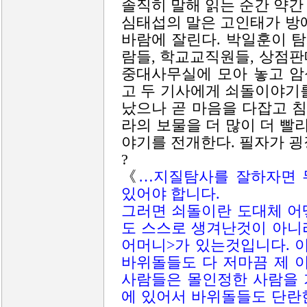
솔직히 말해 읽는 순간 약간
심태섭의 말은 고인태가 방
바람에 잘린다. 박일훈이 
람들, 학교교직원들, 상점
중대사무실에 모아 놓고 암
고 두 기사에게 쇠돌이야기
났으나 곧 마음을 다잡고 침
라의 보물을 더 많이 더 빨
야기를 전개한다. 필자가 굉
?
《
…지질탐사를 잘하자면 
있어야 합니다.
그러면 쇠돌이란 도대체 어
도 스스로 생겨난것이 아니라
어머니>가 있는것입니다. 
바위돌들도 다 저마끔 제 
사람들은 몰인정한 사람을 
에 있어서 바위돌들도 단란