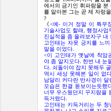
에서의 금기인 휘파람을 분
를 알아본 그는 곧 제 자랑
?
《
<예- 이거 정말 이 특
기술사업도 할래, 행정사업
진실적을 좀 올려보자구 내 
고인태는 자못 긍지를 느끼
말을 이었다.
<이 고인태가 옛날에 착암
야 좀 알지오다. 한번 내
다. 쇠돌이야 잡지 못해두 
역시 세상 못해본 일이 없
남달리 커다란 반사경이 달
모습은 한결 돋보이는듯했다
너무 우스웠던지 꾸지람을 
득거렸다.
고인태는 키득거리는 두 청
못하겠느냐고 소리를 지르고