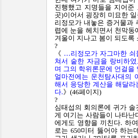
진행했고 지명들을 지어준 
곳)이어서 굉장히 미묘한 일
리정모가 내놓은 증거물과 
렵에 눈을 헤치면서 천막동
겨울이 지나고 봄이 되도록 
?
《
…리정모가 자그마한 쇠
쳐서 숱한 자금을 랑비하였
며 그의 학위론문에 언걸을 
얼마전에는 운천탐사대의 어
해서 응당한 계산을 해달라
다.
》(46페이지)
?
심태섭의 회의론에 귀가 솔
게 여기는 사람들이 나타난
에게도 영향을 끼친다. 하여
로는 650미터 뚫어야 하는