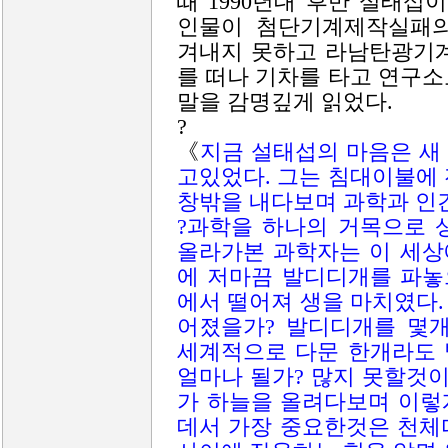
때 1990년대 후반 설태섭
인물이 첨단기계제작실패의
겨내지 못하고 라남탄광기
를 떠나 기차를 타고 연구
말을 감명깊게 읽었다.
?
《
지금 설태섭의 마음은 새
고있었다. 그는 침대이불에
창밖을 내다보며 과학과 인
?과학을 하나의 거목으로 
올라가본 과학자는 이 세상
에 저마끔 발디디개를 파놓
에서 떨어져 생을 마치였다
어졌을가? 발디디개를 몇개
세계적으로 다문 한개라도 
얼마나 될가? 많지 못할것이
가 하늘을 올려다보며 이렇
데서 가장 중요한것은 천체다