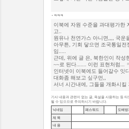
ㅋㅋㅋ
이북에 자원 수준을 과대평가한 자료
고..
원유나 천연가스 아니면,,,, 국운
아무튼, 기회 닿으면 조국통일전
임.....
근데, 위에 글 은, 북한인이 작성
~~로 된다....... 이런 표현처럼..
인터넷이 이북에도 들어갈수 잇다
대화좀 해보고 싶구먼,,
서너 시간내에, 그들을 개화시킬
기사 내용과 관련이 없는 글, 욕설을 사용하는 등 
될 수 있으므로 주의하시기 바랍니다.
닉네임
패스워드
도배방
제 목
내 용