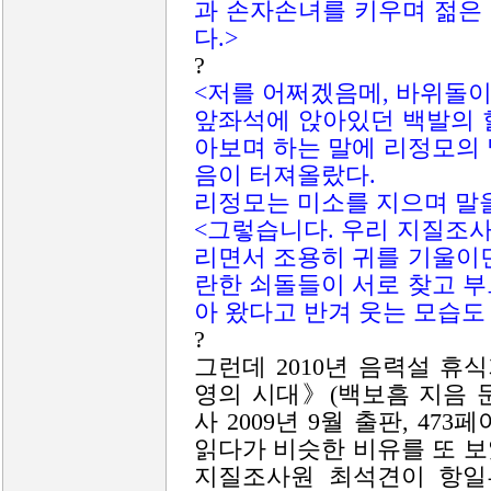
과 손자손녀를 키우며 젊은
다.>
?
<저를 어쩌겠음메, 바위돌이
앞좌석에 앉아있던 백발의 
아보며 하는 말에 리정모의
음이 터져올랐다.
리정모는 미소를 지으며 말
<그렇습니다. 우리 지질조
리면서 조용히 귀를 기울이
란한 쇠돌들이 서로 찾고 
아 왔다고 반겨 웃는 모습도
?
그런데 2010년 음력설 휴
영의 시대》(백보흠 지음
사 2009년 9월 출판, 473
읽다가 비슷한 비유를 또 보았
지질조사원 최석견이 항일