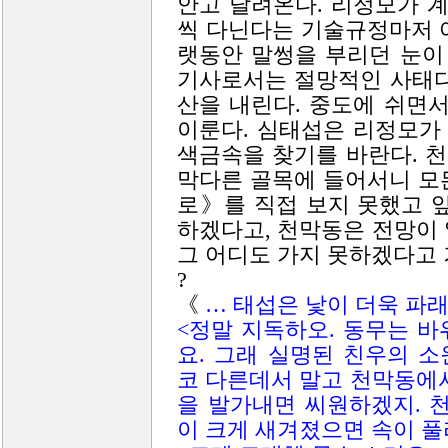
안고 달려온다. 리정모가 
씩 다닌다는 기술규정마저 
랫동안 말썽을 부리던 눈이
기사로서는 절망적인 사태다
산을 내린다. 중도에 쉬면
이룬다. 심태섭은 리정모가
색금속을 찾기를 바란다. 천
막다른 골목에 들어서니 모
로》를 직접 보지 못했고 
하겠다고, 천막동은 전망이
그 어디도 가지 못하겠다고 
?
《
… 태섭은 낯이 더욱 파
<정말 지독하오. 동무는 
요. 그래 실명된 친우의 
코 다른데서 말고 천막동에
을 발가내면 씨원하겠지. 
이 크게 새겨졌으면 속이 풀