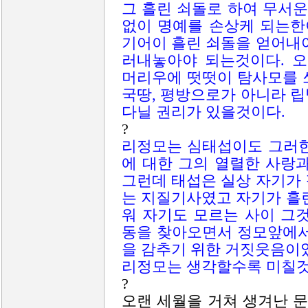
그 흘린 쇠돌로 하여 무서운
없이 명예를 손상케 되는한
기어이 흘린 쇠돌을 얻어내
러내놓아야 되는것이다. 
머리우에 떳떳이 탐사모를 
국땅, 평방으로가 아니라 
다닐 권리가 있을것이다.
?
리정모는 심태섭이도 그러한
에 대한 그의 열렬한 사랑
그런데 태섭은 실상 자기가
는 지질기사였고 자기가 흘
워 자기도 모르는 사이 그
동을 찾아오면서 정모앞에서
을 감추기 위한 거짓웃음이
리정모는 생각할수록 미칠것
?
오랜 세월을 거쳐 생겨난 문