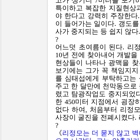
고가 생기니 7미터를 포기
특이하고 복잡한 지질현상과
야 한다고 강력히 주장한다.
이 들어가는 일이다. 갱도를
사가 중지되는 등 쉽지 않다
?
어느덧 초여름이 된다. 리
10년 전에 찾아내어 개발
현상들이 나타나 광맥을 찾
보기에는 그가 꼭 책임지지
를 심태섭에게 부탁하고는 
주고 한 달만에 천막동으로
렸고 탐광작업도 중지되었다
한 450미터 지점에서 굉장
없다 하여, 처음부터 리정
사장이 굴진을 전폐시켰다.
?
《
리정모는 더 묻지 않고 