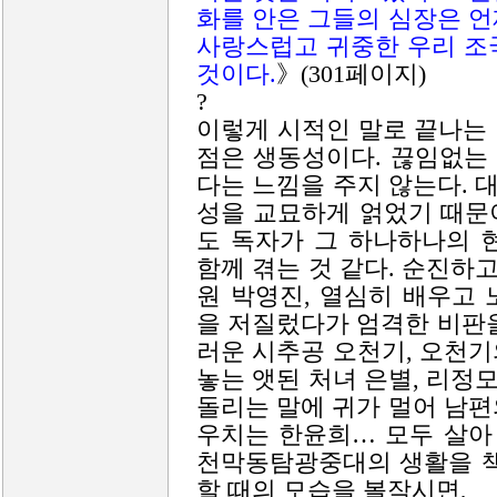
화를 안은 그들의 심장은 
사랑스럽고 귀중한 우리 조
것이다.
》(301페이지)
?
이렇게 시적인 말로 끝나는
점은 생동성이다. 끊임없는
다는 느낌을 주지 않는다.
성을 교묘하게 얽었기 때문이
도 독자가 그 하나하나의 
함께 겪는 것 같다. 순진
원 박영진, 열심히 배우고
을 저질렀다가 엄격한 비판
러운 시추공 오천기, 오천
놓는 앳된 처녀 은별, 리
돌리는 말에 귀가 멀어 남
우치는 한윤희… 모두 살아
천막동탐광중대의 생활을 책
할 때의 모습을 볼작시면,