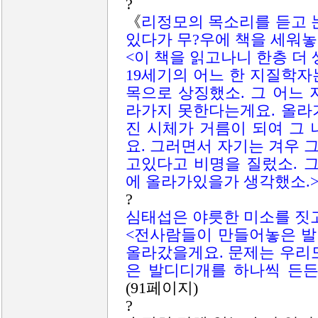
?
《
리정모의 목소리를 듣고 
있다가 무?우에 책을 세워놓
<이 책을 읽고나니 한층 더
19세기의 어느 한 지질학
목으로 상징했소. 그 어느
라가지 못한다는게요. 올라
진 시체가 거름이 되여 그
요. 그러면서 자기는 겨우
고있다고 비명을 질렀소. 
에 올라가있을가 생각했소.
?
심태섭은 야릇한 미소를 짓
<전사람들이 만들어놓은 발
올라갔을게요. 문제는 우리
은 발디디개를 하나씩 든든
(91페이지)
?