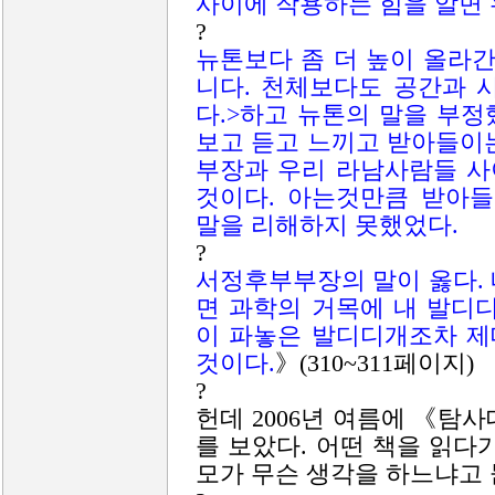
사이에 작용하는 힘을 알면 
?
뉴톤보다 좀 더 높이 올라
니다. 천체보다도 공간과 
다.>하고 뉴톤의 말을 부
보고 듣고 느끼고 받아들이
부장과 우리 라남사람들 사
것이다. 아는것만큼 받아
말을 리해하지 못했었다.
?
서정후부부장의 말이 옳다.
면 과학의 거목에 내 발디
이 파놓은 발디디개조차 제
것이다.
》(310~311페이지)
?
헌데 2006년 여름에 《탐
를 보았다. 어떤 책을 읽다
모가 무슨 생각을 하느냐고 