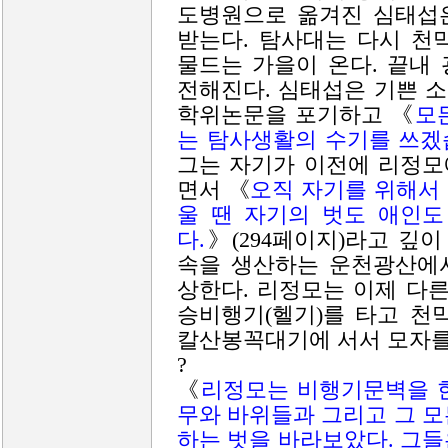
도병원으로 옮겨진 심태섭
받는다. 탐사대는 다시 천
물드는 가을이 온다. 끝내
전해진다. 심태섭은 기쁜 
학위논문을 포기하고 《
모
는 탐사생활의 수기를 쓰겠
그는 자기가 이전에 리정모
면서 《
오직 자기를 위해서
울 땐 자기의 벗도 애인도
다.
》(294페이지)라고 깊이
속을 생산하는 운천광산에
상한다. 리정모는 이제 다
승비행기(헬기)를 타고 천
칼산봉꼭대기에 서서 모자를
?
《
리정모는 비행기문벽을 
무와 바위들과 그리고 그 
하는 벗을 바라보았다. 그