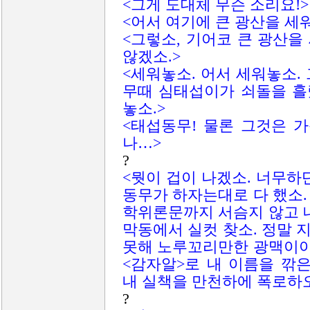
<그게 도대체 무슨 소리요!>
<어서 여기에 큰 광산을 세
<그렇소, 기어코 큰 광산
않겠소.>
<세워놓소. 어서 세워놓소.
무때 심태섭이가 쇠돌을 흘
놓소.>
<태섭동무! 물론 그것은 
나…>
?
<뭣이 겁이 나겠소. 너무하
동무가 하자는대로 다 했소
학위론문까지 서슴지 않고 
막동에서 실컷 찾소. 정말
못해 노루꼬리만한 광맥이야
<감자알>로 내 이름을 깎
내 실책을 만천하에 폭로하오
?