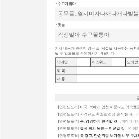
수고가 많다
동무들, 열시미자나깨나개나발
윗놈
걱정말아 수구꼴통아
기사 내용과 관련이 없는 글, 욕설을 사용하는 등 
될 수 있으므로 주의하시기 바랍니다.
닉네임
패스워드
도배방
제 목
내 용
[연평도포격] 미국, 북에게 엄청 퍼준다고 약속했
[연평도포격] 사격규모 축소로 전쟁 못 막는다.
/
[연평도포격]
북, 강경하게 반격할 것
/ 이창기 기
[연평도포격]
결국 북의 목표는 미군일 것
/ 이창
[연평도포격]
북 경고, 단순위협 보기엔 너무 구체