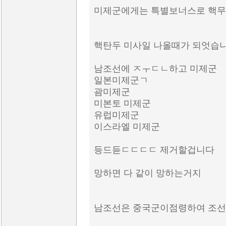
미제군에게는 특별보너스로 핵무
핵탄두 미사일 나올때가 되엇습
남조선에 ㅤㅈㅜㄷㄴ하고 미제군
일본미제군ㄱ
괌미제군
미본토 미제군
유럽미제군
이스라엘 미제군
등드듣ㄷㄷㄷㄷ 제거할겁니다
망하면 다 같이 망하는거지
남조선은 중국군이점령하여 조선