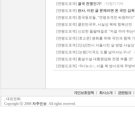
[연평도포격]
결국 전쟁인가!
/ 이창기 기자
[연평도포격]
판사, 이런 글 문제라면 온 국민 감
[연평도포격] 중국동포들, “연평포격전 씨원하다!
[연평도포격] 클린턴국무, 사실상 북에 항복선언
[연평도포격] 신묘한 돌팔매질로 “저걸 까야 하는데.
[연평도포격] [호소문] 평화를 위해 국민과 함께
[연평도포격] [단상]전시 서울시민 살 방법 사실상
[연평도포격] [논평] 미국도 도를 넘어서는구나!
[연평도포격] 횡설수설 대통령담화 전쟁 부를 것!
[연평도포격] <9시뉴스>, 서울 북 방사포에 무방
개인보호정책
ㅣ
회사소개
ㅣ
관련링크
, 대표전화:
Copyright ⓒ 2008
자주민보
. All rights reserved.