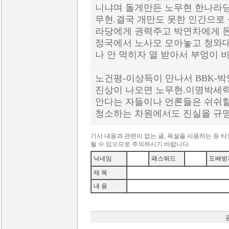
니냐며 돌게만든 노무현 한나라
무현.결국 개만도 못한 인간으로
라당에게 권력주고 박연차에게 돈
정국에서 노사모 모아놓고 청와
나 안 먹히자 열 받아서 부엉이
노건평-이상득이 만나서 BBK-
진상이 나오면 노무현.이명박세력은
안다는 자들이나 언론들은 쉬쉬할
청소하는 차원에서도 진실을 규
기사 내용과 관련이 없는 글, 욕설을 사용하는 등 
될 수 있으므로 주의하시기 바랍니다.
닉네임
패스워드
도배방
제 목
내 용