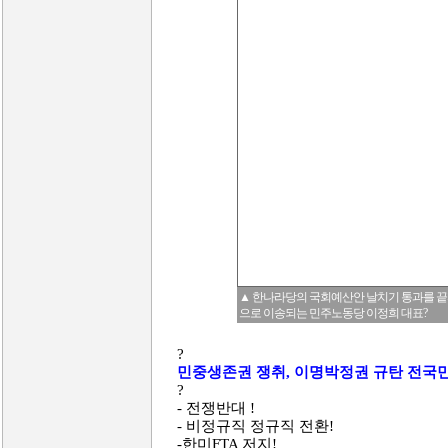
▲ 한나라당의 국회예산안 날치기 통과를 끝
으로 이송되는 민주노동당 이정희 대표?
?
민중생존권 쟁취, 이명박정권 규탄 전국
?
- 전쟁반대 !
- 비정규직 정규직 전환!
-한미FTA 저지!