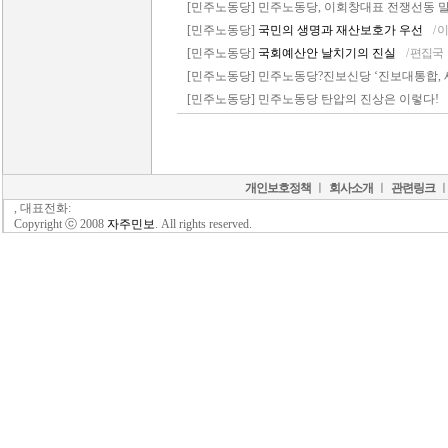
[민주노동당] 민주노동당, 이회창대표 전쟁선동 
[민주노동당]
국민의 생명과 재산보호가 우선
/
[민주노동당]
국회예산안 날치기의 진실
/ 편집국
[민주노동당] 민주노동당?진보신당 ‘진보대통합, 
[민주노동당] 민주노동당 탄압의 진상은 이렇다!
개인보호정책
ㅣ
회사소개
ㅣ
관련링크
, 대표전화:
Copyright ⓒ 2008
자주민보
. All rights reserved.