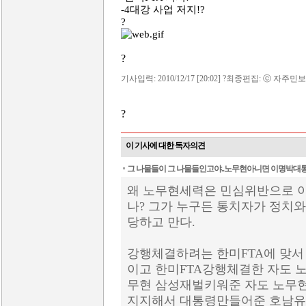
-4대강 사업 저지!?
?
?
기사입력: 2010/12/17 [20:02] ?최종편집: ⓒ 자주민보
?
이 기사에 대한 독자의견
그 나물들이 그 나물들인고야..노무현아니면 이명박대통령
왜 노무현세력은 민심위반으로 
나? 그가 누구든 통치자가 정치
당하고 만다.
강행체결하려는 한미FTA에 맞서
이고 한미FTA강행체결한 자도 
무현 삼성재벌키워준 자도 노무현
지지해서 대통령만들어준 호남유