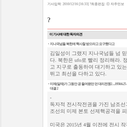
기사입력: 2010/12/16 [16:33] ?최종편집: ⓒ 자주민보
?
이 기사에 대한 독자의견
지나국넘들 북한에 핵사찰 받으라고 요구했다고
김일성이 그랬지 지나국넘들 넘 믿
다. 북한은 ufo로 빨리 정리해라.
고 지구로 출동하여 대기하고 있는
뛰고 최선을 다하고 있다.
미제(알재)가 그동안 공 들여왔던 던 대리전쟁2. ...1950.6
대결 2
-
독자적 전시작전권을 가진 남조선
조선의 미제 본토 선제핵공격을 피
미국은 2015년 4월 이전에 전시