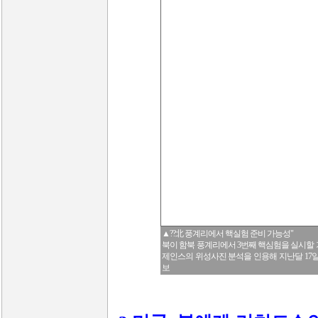
▲??北 풍계리에서 핵실험 준비 가능성"
북이 함북 풍계리에서 3번째 핵심험을 실시할
제인스의 위성사진 분석을 인용해 지난달 17일 
보