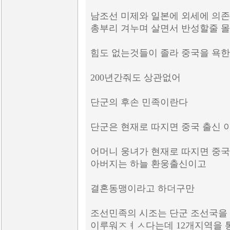
남조선 미제와 일본에 외세에 의존
총부리 겨누며 살면서 반성할줄 
힘도 없는것들이 졸라 중국을 욕
200년간줘도 상관없어
단군의 후손 민족이란다
단군은 현재로 따지면 중국 출신 
어머니 웅녀가 현재로 따지면 중
아버지는 하늘 환웅출신이고
결혼동맹이라고 하더구만
조선민족의 시조는 단군 조선국을
이루워ㅤㅈㅕㅅ다는데 12개지역을 