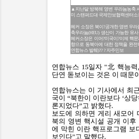
▲지난달 방북해 영변 우라늄농축 
미 스탠퍼드대 국제안보협력센터소
헤커 소장은 북이?공개한 영변 우
축우라늄(HEU) 생산이 가능한 유
헤커소장은 이어?미국이?이제 핵문
향으로 동북아에 대한 정책을 완전
연합뉴스 발췌)?? ? 자주민보
연합뉴스 15일자 "北 핵능력,
단연 돋보이는 것은 이 때문이
연합뉴스는 이 기사에서 최근
국이 “북한이 이란보다 ‘상당
론지었다”고 밝혔다.
보도에 의하면 게리 새모어 
북의 영변 핵시설 공개 이후
에 막힌 이란 핵프로그램 보
보인다"고 말했다.