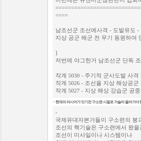
이번에는 유엔미군참관단이 입회
===========================
====
남조선군 조선에사격 - 도발유도 
지상 공군 해군 전 무기 동원하여
]
저번에 야그한거 남조선군 단독 조
작계 5030 - 주기적 군사도발 사
작계 5026 - 조선을 지상 해상공
작계 5027 - 지상 해상 강습군 
현재의 러시어가 잇기전 구소련 시절로 거슬러 올러가야 
-
국제유대자본가들이 구소련의 붕괴
조선의 핵기술은 구소련에서 왔을겁
조선이 미사일이나 시스템이나