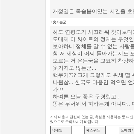
개정일은 목숨붙어있는 시간을 초단
웃기는군...
하도 연평도가 시끄러워 찾아보다가
도대체 이 싸이트의 정체는 무엇인
보아하니 정체를 알 수 없는 사람들도
참 저 세상이 어찌 돌아가는지도 모
모르는 저 은든국을 교묘히 찬양하
웃기지도 않는군...
핵무기??? 그게 그렇게도 위세 떨 
나원참... 한국도 마음만 먹으면 
가!!!
하여튼 오늘 좋은 구경했고...
똥은 무서워서 피하는게 아니다.. 
기사 내용과 관련이 없는 글, 욕설을 사용하는 등 타
있으므로 주의하시기 바랍니다.
닉네임
패스워드
도배방