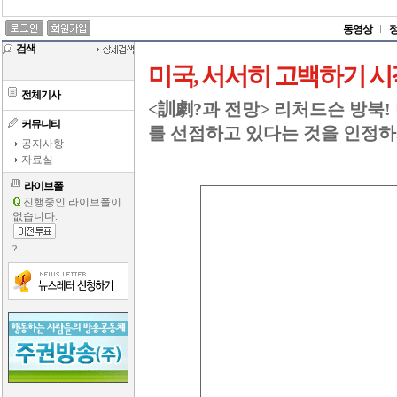
동영상
검색
미국, 서서히 고백하기 시
전체기사
<訓劇?과 전망> 리처드슨 방북!
커뮤니티
를 선점하고 있다는 것을 인정하
공지사항
자료실
라이브폴
진행중인 라이브폴이
없습니다.
?