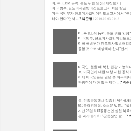
미, 북 ICBM 능력, 본토 위협 인정?[새창보기]
미 국방부, 탄도미사일방어검토보고서 처음 발표
미국 국방부가 탄도미사일방어검토보고서에서 “북한
해야 한다”면서 ...
? 박준영
l 2010.02.03 01:13
미, 북 ICBM 능력, 본토 위협 인정
미 국방부, 탄도미사일방어검토보
미국 국방부가 탄도미사일방어검토
공할 것으로 예상해야 한다”면서 ..
미국인, 원할 때 북한 관광 가능하
북, 미국인에 대한 여행 제한 공식
이제 미국인들은 일년 중 아무 때나
관광객에 대한 입국 제한 ...
? 박준
북, 민족공동행사 정중히 제안?[새
615북측위원회, 호소문 발표…“올
지난 26일 6.15공동선언 실천 
온 겨레에게 6.15공동선언 발 ...
?