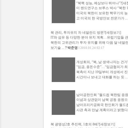
“북핵 성능, 예상보다 뛰어나”?[새
미 랜드연구소 브루스 박사 “북한 1
미국의 북한이 보유한 핵무기의 능
고 미국의 한 국방안보 전문가가 ...
북 관리, 투자유치 차 네덜란드 방문?[새창보기]
IT와 섬유 등 다양한 분야 유치 계획…유럽기업들 
북한의 고위관리가 투자 유치를 위해 다음 달 네덜
보기술 ...
? 박준영
l 2010.01.24 02:17
개성회의, “북, 남 생색나자는 건가
“임금, 용돈수준”…“임금협의가 최
북측이 지난 19일부터 개성에서 
시간이나 보내고 대화를 하는 듯 ...
남아공한인회 “월드컵 북한팀 응원 
이념과 상관없이 남북 공동 응원으
남아프리카공화국 한인회가 월드컵 
사관 측과 만날 계획이라고 밝혔다 .
북 광명성2호 추진력, 1호의 8배?[새창보기]