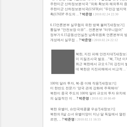
주한미군 산하정보분석국 “외화 확보와 해외투자 증
주한미군 산하정보분석국(USFR)이 “두만강 범지
획(UNDP 주도의 ...
? 박준영
l 2010.02.24 22:30
6.15언론본부 실무협의 위한 방북 불허?[새창보기]
통일부 “안전보장 이유”…언론본부 “터무니없어”
정부가 6.15공동선언실천 남측위원회 언론본부의 
개성에서 실무접 ...
? 박준영
l 2010.02.24 22:12
북한, 지진 피해 안전지대?[새창보
미 지질조사국 발표…“북, 73년 이
최근 북한에서 규모 6.7의 강진이
데 북한은 지진피해에서 비교적 ...
100억 달러 투자, 북-중 이해 작용?[새창보기]
미 한반도 전문가 ‘양국 관계 강화에 주목해야’
북한이 중국 주도의 100억 달러 규모의 투자 유치
의 실질적인 이 ...
? 박준영
l 2010.02.18 00:49
북한 유별미, 슈만국제콩쿨 우승?[새창보기]
북한의 8살 소녀 유별미양이 지난 달 독일에서 열린
르면, ...
? 박준영
l 2010.02.11 16:55