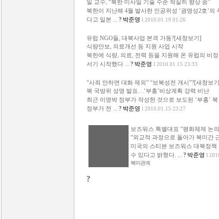
일 교수, “북한 미사일 기술 수준 착실히 향상 중”
북한이 지난해 4월 발사한 인공위성 ‘광명성2호’의 
다고 일본 ...
? 박준영
l 2010.01.19 01:26
유럽 NGO들, 대북사업 본격 가동?[새창보기]
식량안보, 의료개선 등 지원 사업 시작
북한에 식량, 의료, 전력 등을 지원해 온 유럽의 비
서기 시작했다 ...
? 박준영
l 2010.01.15 23:33
“사죄 안하면 대화 제외” “보복성전 개시”?[새창보기
북 국방위 성명 발표…‘부흥’비상계획 강력 비난
최근 이명박 정부가 작성한 것으로 보도된 ‘부흥’ 
정부가 전 ...
? 박준영
l 2010.01.15 23:27
보즈워스 특별대표 “평화체제 논의 
“외교적 과정으로 돌아가 북미간 
미국의 스티븐 보즈워스 대북정책
수 있다고 밝혔다. ...
? 박준영
l 201
북미관계
?