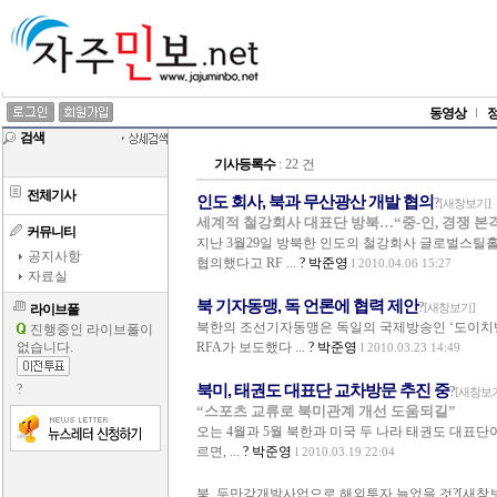
동영상
검색
기사등록수
: 22 건
전체기사
인도 회사, 북과 무산광산 개발 협의
?
[새창보기]
세계적 철강회사 대표단 방북…“중-인, 경쟁 본
커뮤니티
지난 3월29일 방북한 인도의 철강회사 글로벌스틸
공지사항
협의했다고 RF ...
? 박준영
l 2010.04.06 15:27
자료실
북 기자동맹, 독 언론에 협력 제안
?
라이브폴
[새창보기]
북한의 조선기자동맹은 독일의 국제방송인 ‘도이치벨
진행중인 라이브폴이
없습니다.
RFA가 보도했다 ...
? 박준영
l 2010.03.23 14:49
?
북미, 태권도 대표단 교차방문 추진 중
?
[새창보
“스포츠 교류로 북미관계 개선 도움되길”
오는 4월과 5월 북한과 미국 두 나라 태권도 대표단
르면, ...
? 박준영
l 2010.03.19 22:04
북, 두만강개발사업으로 해외투자 늘었을 것?[새창