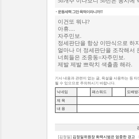
50개주 이다보니 50번은 동시에
운동세력 그만 욕먹이라니까!!!
이건또 뭐냐?
아휴....
자주민보.
정세판단을 항상 이딴식으로 하지
얼마나 더 정세판단을 조작해서
너희들은 조중동=자주민보.
제발 제발 쁘락치 색출좀 해라.
기사 내용과 관련이 없는 글, 욕설을 사용하는 등 
될 수 있으므로 주의하시기 바랍니다.
닉네임
패스워드
도배방
제 목
내 용
[김정일]
김정일위원장 화력시범은 엄중한 경고