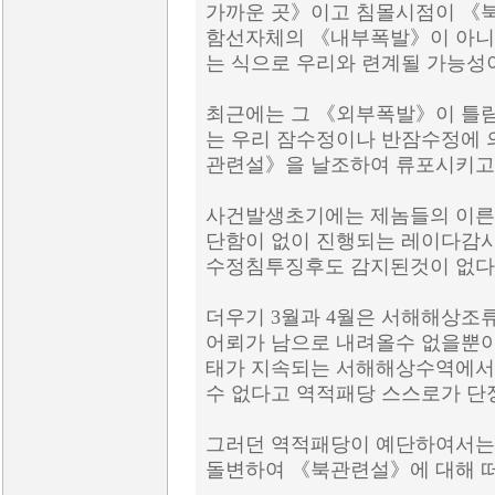
가까운 곳》이고 침몰시점이 《
함선자체의 《내부폭발》이 아니
는 식으로 우리와 련계될 가능성
최근에는 그 《외부폭발》이 틀림
는 우리 잠수정이나 반잠수정에 
관련설》을 날조하여 류포시키고
사건발생초기에는 제놈들의 이른
단함이 없이 진행되는 레이다감시
수정침투징후도 감지된것이 없다
더우기 3월과 4월은 서해해상조
어뢰가 남으로 내려올수 없을뿐
태가 지속되는 서해해상수역에서
수 없다고 역적패당 스스로가 단
그러던 역적패당이 예단하여서는
돌변하여 《북관련설》에 대해 