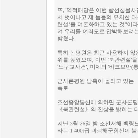
또,"역적패당은 이번 함선침몰사
서 벗어나고 제 놈들의 유치한 
련설’을 여론화하고 있는 것"이
켜 우리를 여러모로 압박해보려는
밝혔다.
특히 논평원은 최근 사용하지 않은
위를 높였으며, 이번 '북관련설'을
'노구교사건', 미제의 '바크보만(
군사론평원 남측이 돌리고 있는
폭로
조선중앙통신에 의하면 군사론평
《북관련설》의 진상을 밝히는 다
지난 3월 26일 밤 조선서해 
라는 1 400t급 괴뢰해군함선이