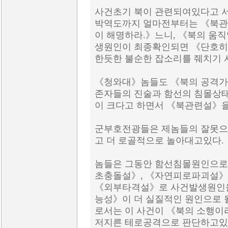
사건초기 북이 관련되여있다고 서
박역도까지 얼마전부터는 《북관
이 해명하라.》느니, 《북의 움
생원인이 최종확인되면 《단호히
한듯한 불순한 잡소리를 줴치기 
《청와대》놈들도 《북의 공격가
존자들의 진술과 함선의 침몰상태
이 크다고 하면서 《북관련설》을
군부호전광들은 제놈들의 잘못으
고 더 로골적으로 놀아대고있다.
놈들은 그동안 함선침몰원인으로
초충돌설》, 《자연피로파괴설》
《외부타격설》로 사건발생원인을
능성》이 더 실질적인 원인으로 
로서는 이 사건이 《북의 소행이
저지른 테로공격으로 판단하고있