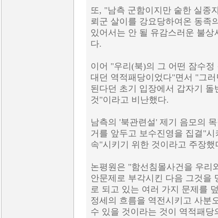
또, "남측 군함이지만 숱한 실종
뢰군 살이를 강요당하여온 동족
있어서는 안 될 유감스러운 불상
다.
이어 "우리(북)의 그 어떤 잠수
대던 역적패당이었다"면서 "그러
된다던 초기 입장에서 갑자기 돌
것"이라고 비난했다.
남측의 '북관련설' 제기 음모의 
거를 앞두고 보수진영을 집결"시
속"시키기 위한 것이라고 주장했
논평원은 "함선침몰사건을 우리와 
안문제로 부각시킨 다음 그것을 명
로 되고 있는 여러 가지 문제를
정세의 흐름을 역전시키고 사분
수 있을 것이라는 것이 역적패당