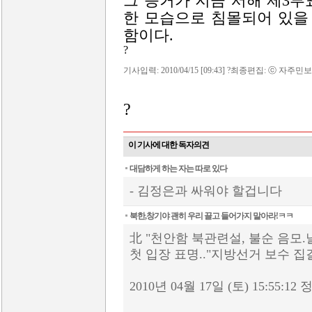
그 증거가 지금 서해 제3
한 모습으로 침몰되어 있을
함이다.
?
기사입력: 2010/04/15 [09:43] ?최종편집: ⓒ 자주민보
?
이 기사에 대한 독자의견
대담하게 하는 자는 따로 있다
- 김정은과 싸워야 할겁니다
북한,창기야 괜히 우리 끌고 들어가지 말아라!ㅋㅋ
北 "천안함 북관련설, 불순 음모.
첫 입장 표명.."지방선거 보수 집
2010년 04월 17일 (토) 15:55:1