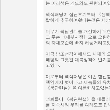
는 어리석은 기도와도 관련되여있
역적패당이 집권초기부터 《선핵
랄하게 추구하여왔다는것은 세상이
더우기 북남관계를 개선하기 위한
그 무슨 《내부사정》으로 오판
의 자체모순에 빠져 허둥거리고있
지금 남조선각계에서도 시대의 
패당의 그릇된 대북정책에 반기를
고있다.
이로부터 역적패당은 이번 함선
책임에서 벗어나고 제놈들의 유
《북관련설》을 여론화하고있는
괴뢰들이 《북관련설》을 내돌리
를 지속시켜 우리를 여러모로 