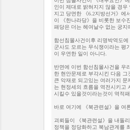
이번 침몰사건이 《내부요인》에
인이 제대로 밝혀지지 않을 경우
지고 당면한 《6.2지방선거》에
이 《한나라당》을 비롯한 보수
패당은 더는 헤여날수 없는 궁지
함선침몰사건이후 리명박역도에 
군사도 모르는 무식쟁이라는 평
이 우연한 일이 아니다.
반면에 이번 함선침몰사건을 우
한 현안문제로 부각시킨 다음 그
큰 악재로 되고있는 여러가지 
는 현정세의 흐름을 역전시키고
시킬수 있을것이라는것이 역적패
바로 여기에 《북관련설》을 여론
괴뢰들이 《북관련설》을 내돌리
정책을 정당화하고 북남관계를 