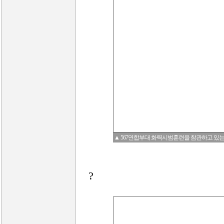
▲ 567연합부대 화력시범훈련을 참관하고 있는 김
?