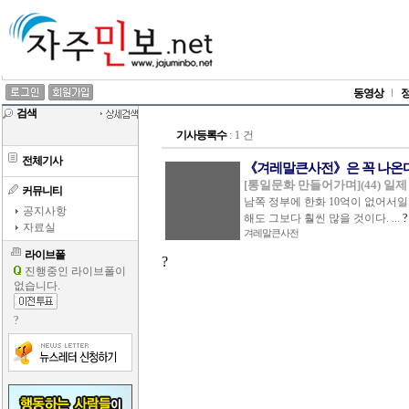
동영상
검색
기사등록수
: 1 건
전체기사
《겨레말큰사전》은 꼭 나온
[통일문화 만들어가며](44) 일
커뮤니티
남쪽 정부에 한화 10억이 없어서일까
공지사항
해도 그보다 훨씬 많을 것이다. ...
자료실
겨레말큰사전
라이브폴
?
진행중인 라이브폴이
없습니다.
?