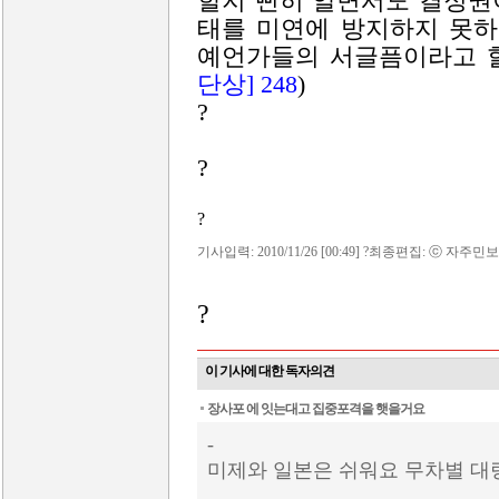
할지 뻔히 알면서도 결정권
태를 미연에 방지하지 못하
예언가들의 서글픔이라고 할
단상] 248
)
?
?
?
기사입력: 2010/11/26 [00:49] ?최종편집: ⓒ 자주민보
?
이 기사에 대한 독자의견
장사포 에 잇는대고 집중포격을 햇을거요
-
미제와 일본은 쉬워요 무차별 대