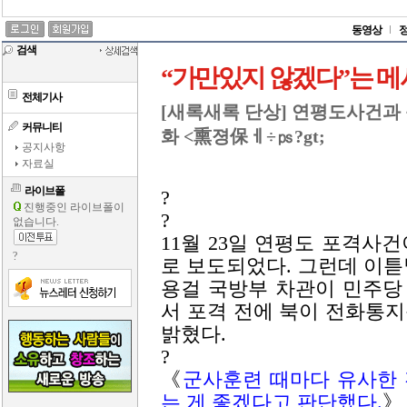
동영상
검색
“가만있지 않겠다”는 메
전체기사
[새록새록 단상] 연평도사건과 
커뮤니티
화 <熏졍保ㅔ÷㎰?gt;
공지사항
자료실
라이브폴
?
진행중인 라이브폴이
?
없습니다.
11월 23일 연평도 포격
?
로 보도되었다. 그런데 이
용걸 국방부 차관이 민주당
서 포격 전에 북이 전화통
밝혔다.
?
《
군사훈련 때마다 유사한
는 게 좋겠다고 판단했다.
》