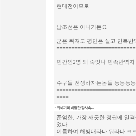
현대전이므로
남조선은 아니거든요
군은 뒤져도 평민은 살고 민복반
==========================
민간인2명 왜 죽엇나 민족반역자
수구들 전쟁하자는놈들 등등등등
==========================
====
쥐세끼의 비열한 장사속....
준엄한, 가장 깨긋한 정권에 일
었다.
이름하여 해병대라나 뭐라나.ㅋㅋ