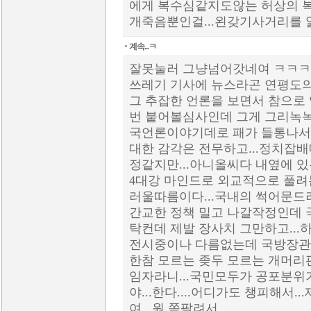
에게 복수심같지도않는 허상의 
개죽음뿐인걸...왼갖기사거리를
계속...ㅋ
잘못눌러 그냥넘어갓네여 ㅋㅋㅋ
쓰레기 기사에 뉴스라곤 연평도의
그 추잡한 언론을 보면서 참으로 
번 붙어볼심사인데 그게 그리녹
국언론이야기데로 패가 들통나서 
대한 감각은 전무하고...정치잡
정같지만...아니올씨다 내옆에 있는
4대강 마인드로 외교적으로 풀려
러울따름이다...국내의 썩어문드
간교한 정책 밀고 나갈작정인데 국민
탁컨데 제발 장사치 그만하고...하
전시중이나 다름없는데 국방장관
한참 모르는 좆두 모르는 개머리
임자라니...국민모두가 공포분위
야...한다....어디가도 챙피해서
여...원 쪽팔려서....