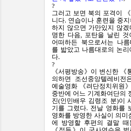
?
그러고 보면 북의 포격이 
니다. 연습이나 훈련을 중지
하지 않으면 가만있지 않겠
명한 다음, 포탄을 날린 것
어떠하든 북으로서는 나름
를 밟았고 나름대로의 논리
다.
?
《서평방송》이 변신한 《
의하면 조선중앙텔레비전은
예술영화 《려단정치위원》
중반에 어느 기계화여단의 
진(인민배우 김령조 분)이
기를 그렸다. 전날 영화를
영화를 방영한 사실이 의미심
에 방영할 후편의 결말 때
《적들》이 군사연습을 벌