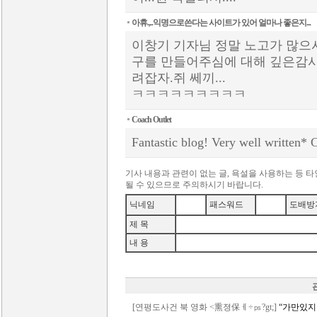
아휴.,..익명으로쓴다는 사이트가 있어 얼마나 좋은지...
이창기 기자님 정말 노고가 많으시
구를 만들어주심에 대해 깊은감사
려잡자.쥐 쎄끼...
ㅋㅋㅋㅋㅋㅋㅋㅋㅋ
Coach Outlet
Fantastic blog! Very well written*
C
기사 내용과 관련이 없는 글, 욕설을 사용하는 등 
될 수 있으므로 주의하시기 바랍니다.
닉네임
패스워드
도배방
제 목
내 용
[연평도사건 북 영화 <熏졍保ㅔ÷㎰?gt;]
“가만있지