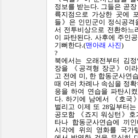
정보를 받는다. 그들은 곧
륙지점으로 가상한 곳에 
들》은 인민군이 정식공격을
서 전투비상으로 전환하느라
이 파탄된다. 사후에 주인
기뻐한다.(
맨아래 사진
)
?
북에서는 오래전부터 김정
장을 《공격형 장군》이라
고 전에 미, 한 합동군사연
때 여러 차례나 속심을 정확
응을 하여 연습을 파탄시
다. 하기에 남에서 《호
벌리고 이제 또 28일부터는
공모함 《죠지 워싱턴》호
타나 합동군사연습에 끼인
시각에 위의 영화를 국가
에서 방영한 것을 무심히 