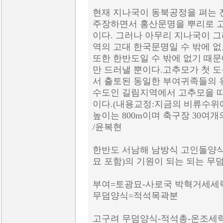
현재 지나국이 동북공정을 펴는 
주장하면서 홍산문명을 뿌리로 
이다. 그러나 아무리 지나국이 
역의 고대 한국문명일 수 밖에 
또한 한반도일 수 밖에 없기 때
만 드러낼 뿐이다.고추모가 첫 
서 출토된 동일한 부여귀족들의 
수도인 길림지역에서 고추모을 따
이다.(내용교정:지금의 비류수위
높이는 800m이며 축구장 30여
/윤복현
한반도 서남해 남방식 고인돌양식
묘 포함)의 기원이 되는 되는 무
부여=토광묘-사로국 박혁거세세
무덤양식=적석목곽분
고구려 무덤양식-적석총-온조세