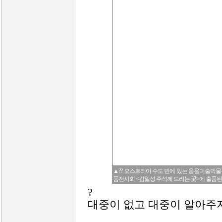
▲?? 오스트리아 수도 빈에 있는 응용미술박물관
품전시회 <김일성 주석께 드리는 꽃>에 출품된 
?
대중이 없고 대중이 알아주