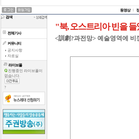
동영상
검색
"북, 오스트리아 빈을 들
전체기사
<訓劇?과전망> 예술영역에 비
커뮤니티
공지사항
자료실
라이브폴
진행중인 라이브폴이
없습니다.
?