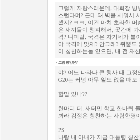
그렇게 자랑스러운데, 대회장 빙빙
스럽다며? 근데 왜 벽을 세워서 
봤지? ㅋㅋ, 이건 마치 초라한 
은 새끼들이 챙피해서, 곳간에 가
격? 니미럴, 국격은 자기네가 붙
야 국격에 맞제? 안그래? 쥐뿔도 
이 칭찬하는놈 있으면, 내 전 재산
그럼 평양은?
야? 어느 나라나 큰 행사 때 그정
G20는 커녕 아무 일도 없을 때
할말 있냐??
한마디 더, 새터민 학교 한바퀴 
봐라 김정은 칭찬하는 사람한명
PS
나랑 내 아내가 지금 대통령 칭찬