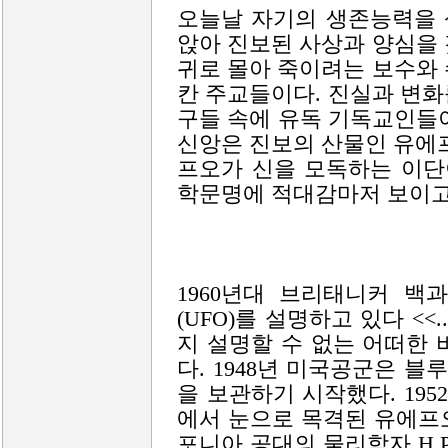
오늘날 자기의 생존능력을 
앉아 진보된 사상과 양심을
귀로 몰아 죽이려는 보수와
칸 주교들이다. 진실과 변
구들 속에 유독 기독교인들
신앙은 진보의 산물인 유에프
프오가 신을 모독하는 이단
학문명에 적대감마저 보이고
1960년대 브리태니커 백
(UFO)를 설명하고 있다 <
지 설명할 수 없는 어떠한
다. 1948년 미국공군은 블루 
을 보관하기 시작했다. 195
에서 눈으로 목격된 유에프
포니아 공대의 물리학자 H.