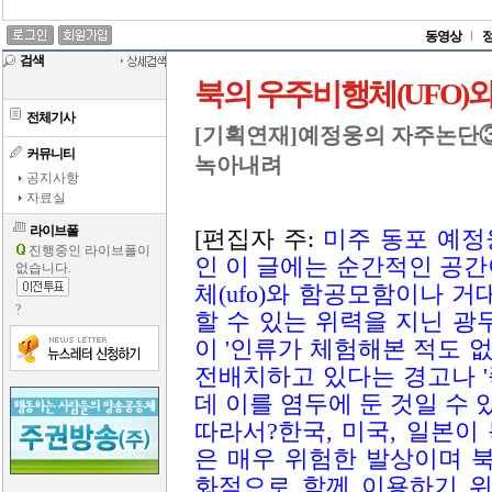
동영상
검색
북의 우주비행체(UFO)
전체기사
[기획연재]예정웅의 자주논단③
커뮤니티
녹아내려
공지사항
자료실
라이브폴
[편집자 주:
미주 동포 예정
진행중인 라이브폴이
인 이 글에는 순간적인 공
없습니다.
체(ufo)와 함공모함이
나 거
?
할 수 있는 위력을 지닌 광
이 '인류가 체험해본 적도 없
전배치하고 있다는 경고나 
데 이를 염두에 둔 것일 수 
따라서?한국, 미국, 일본
은 매우 위험한 발상이며 
화적으로 함께 이용하기 