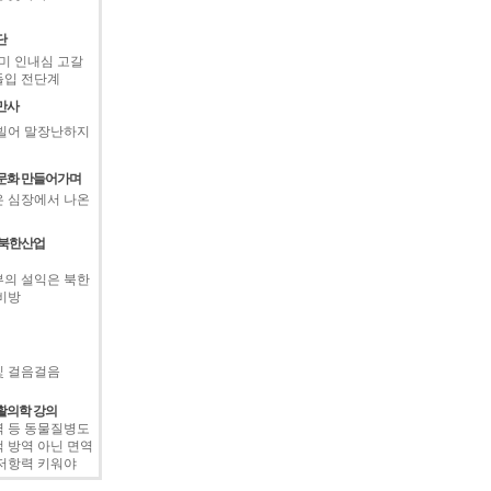
단
대미 인내심 고갈
돌입 전단계
만사
빌어 말장난하지
문화 만들어가며
 심장에서 나온
 북한산업
의 설익은 북한
비방
빛 걸음걸음
활의학 강의
 등 동물질병도
 방역 아닌 면역
저항력 키워야