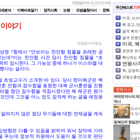
편집
2010.12.22 [15:01]
주간베스트
TOP
정세분석
이북바로알기
정치사회
논평
모범을찾아서
문화
미국, 서서
작하다.
함 이야기
북 경고, 
너무 구체
결국 북의
것
결국 전쟁
예정웅 미주동포
미국, 
퍼준다
전면전 위기
명 7항에서 “안보리는 천안함 침몰을 초래한 공
가?
”고 밝혔는데?이는 천안함 사건 당시 천안함 침몰을 “초
확산되는 
력히 암시한다. 그 가능성 중에 하나가 이스라엘 대
연평사
북대결
침했다는 설이다.
북, 강경하
연평도훈련
 초빙교수가 소개한 바 있다. 당시 한미해군은 백
얻은 듯
갖춘 전함과 잠수함을 동원한 대북 군사훈련을 진행
스라엘 첨단 잠수함을 격침시켰다면 북 해군은 뭔가
것인데 그것을 어느 정도 짐작케 하는 글을 예정웅
유태영 박사의 
역사
외세의
, 알려지지 않은 첨단 무기들에 대한 연재글을 계속
재 망
동북만주 항일전
집방향은 다를 수 있음을 밝히며 워낙 장막에 가려
강반석
을 푸는데 정보적 차원에서 도움이 될 것으로 판단
점골