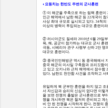
◐요동치는 한반도 주변의 군사훈련
① 미 해군을 주축으로 하는 림팩 훈련이 2
인근 해역에서 남한 해군 등 22개국이 참가하는‘림
사상 최대 규모로 실시되고 있다. 34척의 
이상의 병력이 투입되는 대규모 훈련이라
② 러시아군도 질세라 2010년 6월 29
육, 해, 공군이 참가하는 대규모 군사 훈
극동, 시베리아 관구 사령부 산하 2만 명
대규모 훈련이다.
③ 중국인민해방군 역시 동 중국해에서 지
중국 해군의 미사일 구축함과 프리깃함이
고 있고 오키나와 근처 해역에서 잠수함 
있다. 남한도 천안함 사건을 조작하고 서
유일하게 북 군부만 훈련을 하지 않고 조
서 자신감과 승리의 신심이 없다면 이렇게
을 보면 전쟁의 출발은 군사훈련으로 부터
쟁을 개시하면 북은 철저히 준비되고 계산
비 안 된 전쟁을 시작하게 된다. 전쟁의