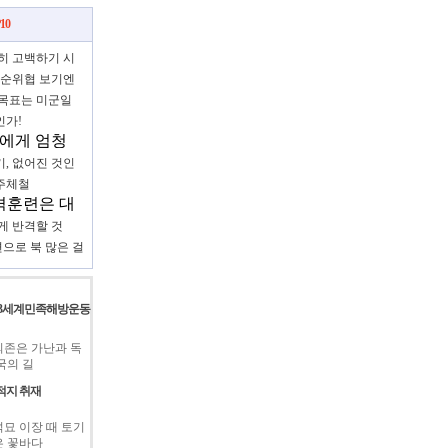
10
히 고백하기 시
단순위협 보기엔
적
 목표는 미군일
인가!
북에게 엄청
고 약속했군
, 없어진 것인
주체철
격훈련은 대
정책의 파산
게 반격할 것
으로 북 많은 걸
제3세계민족해방운동
존은 가난과 독
국의 길
적지 취재
묘 이장 때 토기
은 꽃바다