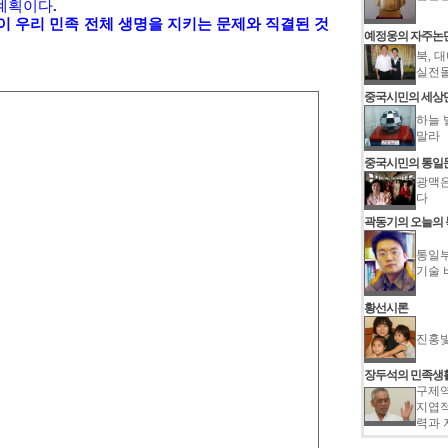
 계획이다
.
 우리 민족 전체 생명을 지키는 문제와 직결된 것
예정웅의 자주논
북, 
실전
중국시민의 세상
하늘 
말라
중국시민의 통일
광맥은
다
곽동기의 오늘의
통일부
기술 
황선시론
진홍
장두석의 민족생
구제역
지엽적
력과 