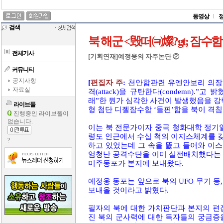
동영상
검색
북 해군 <毁떠㈊燦?gt; 잠수
전체기사
[기획연재]예정웅의 자주논단 ②
커뮤니티
공지사항
[
편집자 주
:
천안함관련 유엔안보리 의장성
자료실
격(attack)을 규탄한다(condemn).
래”한 뭔가 심각한 사건이 발생했음을 강
라이브폴
형 첨단 디젤잠수함 ‘돌핀’함을 북이 격
진행중인 라이브폴이
없습니다.
이는 북 전문가이자 중국 청화대학 정기열
령도 인근에서 수십 척의 이지스체계를 
?
하고 있었는데 그 속을 뚫고 들어와 이
엄청난 공격수단을 이미 실전배치했다는 
미주동포가 본지에 보내왔다.
예정웅 동포는 앞으로 북의 UFO 무기 등
보내올 것이라고 밝혔다.
필자의 북에 대한 가치판단과 본지의 편
진 북의 군사력에 대한 독자들의 궁금증